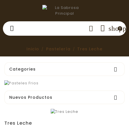


shoppi
0
Inicio
Pastelería
Tres Leche
Categories

Nuevos Productos

Tres Leche